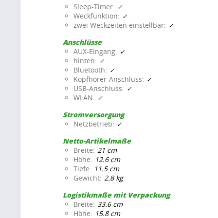
Sleep-Timer
Weckfunktion
zwei Weckzeiten einstellbar
Anschlüsse
AUX-Eingang
hinten
Bluetooth
Kopfhörer-Anschluss
USB-Anschluss
WLAN
Stromversorgung
Netzbetrieb
Netto-Artikelmaße
Breite
21 cm
Höhe
12.6 cm
Tiefe
11.5 cm
Gewicht
2.8 kg
Logistikmaße mit Verpackung
Breite
33.6 cm
Höhe
15.8 cm