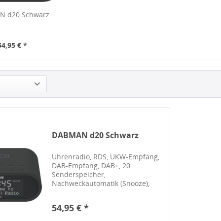
 d20 Schwarz
54,95 € *
DABMAN d20 Schwarz
Uhrenradio, RDS, UKW-Empfang,
DAB-Empfang, DAB+, 20
Senderspeicher,
Nachweckautomatik (Snooze),
zwei Weckzeiten einstellbar,
Sleep-Timer,
54,95 € *
Induktionsladefunktion Art
Uhrenradio ja Radioteil RDS ja