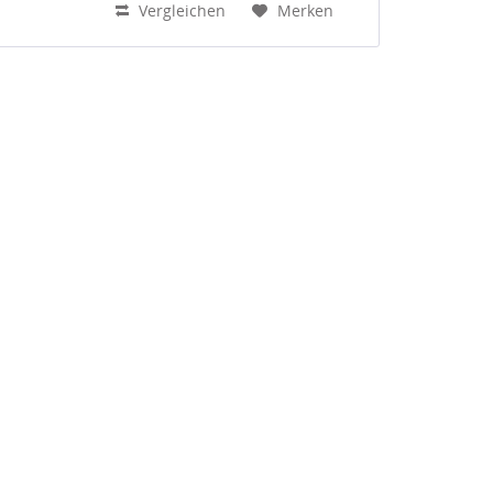
Vergleichen
Merken
UKW-Empfang ja DAB-Empfang ja
DAB+ ja...