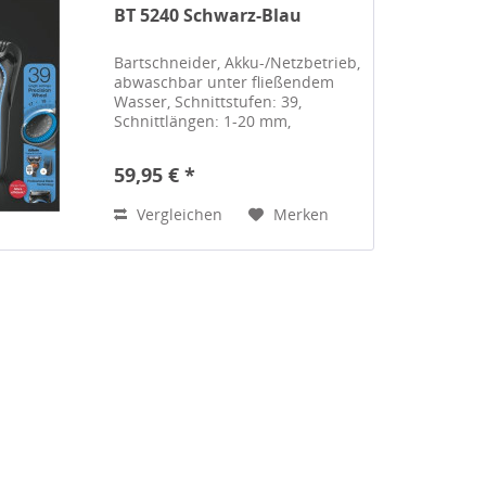
BT 5240 Schwarz-Blau
Bartschneider, Akku-/Netzbetrieb,
abwaschbar unter fließendem
Wasser, Schnittstufen: 39,
Schnittlängen: 1-20 mm,
AutoSense-Technologie
(konstante Schneidleistung
59,95 € *
unabhängig von der Bartdichte),
3 Stylingaufsätze,
Vergleichen
Merken
Langhaartrimmer,...