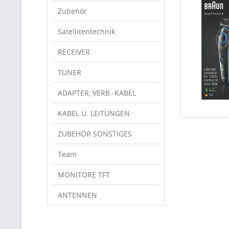
Zubehör
Satellitentechnik
RECEIVER
TUNER
ADAPTER, VERB.-KABEL
KABEL U. LEITUNGEN
ZUBEHÖR SONSTIGES
Team
MONITORE TFT
ANTENNEN