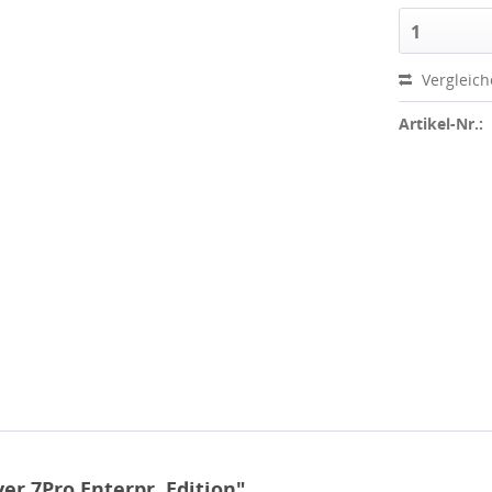
1
Vergleic
Artikel-Nr.:
r 7Pro Enterpr. Edition"